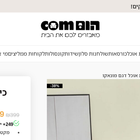
 אוכל
כורסאות
שולחנות סלון
שידות
קונסולות
לקוחות ממליצים
מי א
 אוכל דגם מונאקו
-38%
כי
9
₪
399
249+ יחידות נמכרו בשבוע האחרון
מקט: