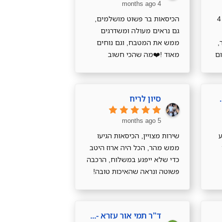
4 months ago
תודה רבה על השירותהזמנתי 4
הכיסאות בר פשוט מושלמים,
גם נראים מעולה ומשדרגים
,
ממש את המטבח, וגם נוחים
ם
מאוד !❤️מה שהכי חשוב
מבחינתי, במיוחד עם ילדים
קטנים, זה שהבד רחיץ והם
מתנקים ממש בקלות
Zohar T
סיון לריח
5 months ago
ע
שירות מצויין, הכיסאות הגיעו
ממש מהר, הכל היה ארוז היטב
כדי שלא ייפגע במשלוח, הרכבה
פשוטה ונראה שהאיכות טובה!
תודה רבה!
ד”ר תמי אור עזרא -המניפה