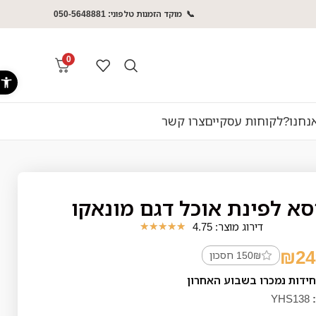
📞 מוקד הזמנות טלפוני: 050-5648881
0
פתח סרג
נחנו?
לקוחות עסקיים
צרו קשר
סא לפינת אוכל דגם מונאקו
דירוג מוצר: 4.75
★
★
★
★
★
₪
24
150₪ חסכון
YHS138