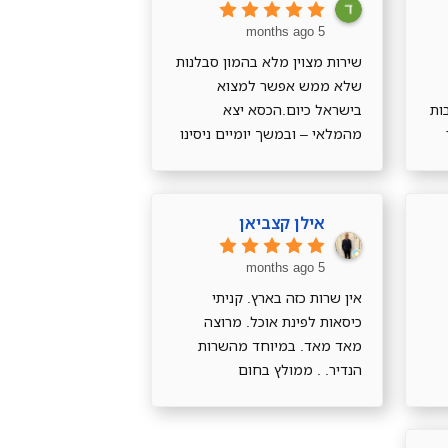
5 months ago
שירות מצוין מלא בהמון סבלנות
שלא ממש אפשר למצוא
ות
בישראל כיום.הכסא יצא
מהמלאי – ובמשך יומיים ניסינו
למצוא כסא אחר. בסוף בגלל
שנגמר במלאי הוא בא לקראתי
ועזר לי למצוא כסא בעלות
אילן קצביאן
אחרת ולא חייב אותי.הכסאות
הגיעו במהירותוהם נוחים
5 months ago
ויפים!!! תודה רבה
אין שרות כזה בארץ. קניתי
כיסאות לפינת אוכל. מרוצה
מאד מאד. במיוחד מהשרות
הנדיר. . ממולץ בחום