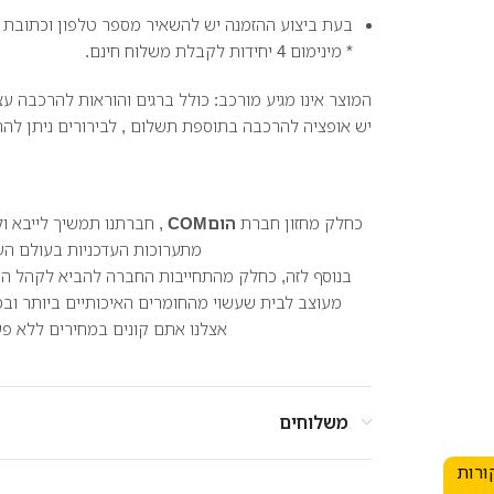
בעת ביצוע ההזמנה יש להשאיר מספר טלפון וכתובת 
* מינימום 4 יחידות לקבלת משלוח חינם.
המוצר אינו מגיע מורכב: כולל ברגים והוראות להרכבה 
יש אופציה להרכבה בתוספת תשלום , לבירורים ניתן לה
כחלק מחזון חברת
הוםCOM
, חברתנו תמשיך לייבא ול
מתערוכות העדכניות בעולם העי
בנוסף לזה, כחלק מהתחייבות החברה להביא לקהל היש
מעוצב לבית שעשוי מהחומרים האיכותיים ביותר וב
אצלנו אתם קונים במחירים ללא פער
משלוחים
ורות