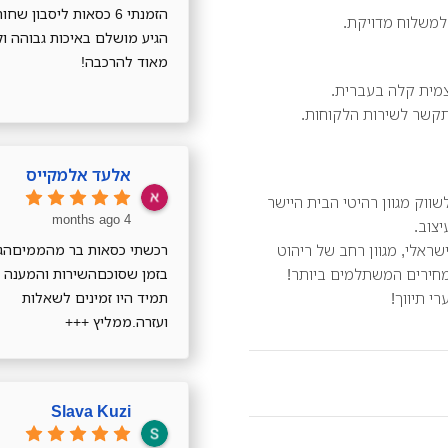
הזמנתי 6 כסאות ליסבון שחור
למשלוח מדויקת.
הגיע מושלם באיכות גבוהה ו
מאוד להרכבה!
עצמית קלה בעברית.
תקשר לשירות הלקוחות.
אלעד אלמקייס
שווק מגוון רהיטי הבית היישר
4 months ago
צוב.
ראלי, מגוון רחב של ריהוט
רכשתי כסאות בר מהממיםהגי
מחירים המשתלמים ביותר!
בזמן שסוכםהשירות והמענה
י תיווך!
תמיד היו זמינים לשאלות
ועזרה.ממליץ +++
Slava Kuzi