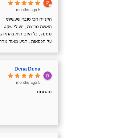
5 months ago
הקנייה הכי טובה שעשיתי ,
האשה מרוצה , יש לי שקט
ממנה , כל היום היא בהתלהב
על הכסאות , הגיע מאוד מהר
וזאת פעם ראשונה שקיבלתי
כיסאות עטופים כמו תיק של
לואי ויטון , שאפו ענק
Dena Dena
5 months ago
מהמםם