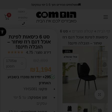
🚚משלוחים מהירים תוך 1-5 ימי עסקים!
הזמנה
0
טלפונית
פתח סרג
דף הבית
»
קטלוג מוצרים
»
סט 6
סט 6 כיסאות לפינת
כיסאות לפינת אוכל דגם רוז
אוכל דגם רוז שחור –
שחור – הובלה חינם!
הובלה חינם!
-59%
דירוג מוצר: 4.75
★
★
★
★
★
אזל מהמלא
₪
2,899
י
1705₪
חסכון
₪
1,194
295+ יחידות נמכרו בשבוע
האחרון
מקט:
YHS081
קליק לזום
זמן אספקה:
עד 5
ימי
עסקים
מספר תשלומים:
עד 12