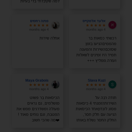
למה שקיבלתי בלי בעיות
בלי כלום, השירות מדהים
ממליצה בחום!
אלעד אלמקייס
פנינה רחמים
4 months ago
4 months ago
רכשתי כסאות בר
אחלה שירות
מהממיםהגיעו בזמן
שסוכםהשירות והמענה
תמיד היו זמינים לשאלות
ועזרה.ממליץ +++
Maya Grabois
Slava Kuzi
4 months ago
4 months ago
תודה רבה על
הכיסאות בר פשוט
השירותהזמנתי 4 כיסאות
מושלמים, גם נראים
מסוג לונדוןאחד הכיסאות
מעולה ומשדרגים ממש את
הגיעה עם חלק חסר,
המטבח, וגם נוחים מאוד !
החלק החסר נשלח באותו
❤️מה שהכי חשוב
היום והגיע מהרתודה רבה
מבחינתי, במיוחד עם
ילדים קטנים, זה שהבד