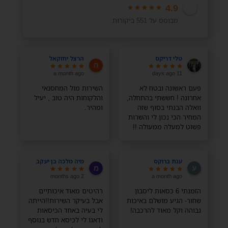
4.9
מבוסס על 551 ביקורות
טלי דריקס
הרצל יחזקאל
a month ago
11 days ago
פעם ראשונה ובטח לא
השירות מול המחסנאי
אחרונה ! חששתי בהתחלה,
והלקוחות היה טוב , יעיל
וואלה הבנתי בסוף שזה
ומהיר.
המחיר הכי נכון לי והשרות
פשוט למעלה ממעולה !!
תודה רבה רבה
ענת ברוקס
מיה מלכה בן יעקב
2 months ago
a month ago
הזמנתי 6 כסאות ליסבון
רהיטים מאוד איכותיים
שחור- הגיע מושלם באיכות
אבל בעיקר השירות!!הייתה
גבוהה וקל מאוד להרכבה!
לי בעיה באחד הכיסאות
ודאגו לי לכיסא חדש בנוסף