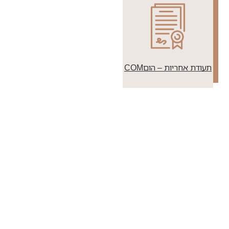
תעודת אחריות – הוםCOM