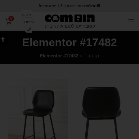
🚚משלוחים מהירים תוך 1-5 ימי עסקים!
הזמנה
0
טלפונית
פתח סרג
Elementor #17482
דף הבית
»
Elementor #17482