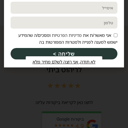
אני מאשר/ת את
מדיניות הפרטיות
ומסכים/ה שהמידע
ישמש למענה לפנייה ולמטרות המפורטות בה
★
★
★
★
★
שליחה >
החנות האיכותית והמשתלמת ביותר
לא תודה, אני רוצה לשלם מחיר מלא
לריהוט ביתי
★
★
★
★
★
לחצו כאן לקריאת ביקורות עלינו:
ביקורות Google
4.9