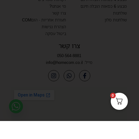
מבצע 6 כסאות הובלה חינם
מי אנחנו?
שולחנות
צרו קשר
שולחנות סלון
תעודת אחריות - הוםCOM
הצהרת נגישות
ביטול עסקה
צרו קשר
050-564-8881
מייל:
info@homecom.co.il
0