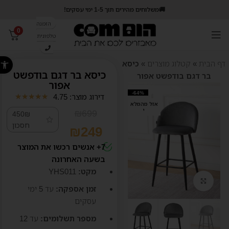
🚚משלוחים מהירים תוך 1-5 ימי עסקים!
הזמנה
0
טלפונית
פתח סרג
דף הבית
»
קטלוג מוצרים
»
כיסא
כיסא בר דגם בודפשט
בר דגם בודפשט אפור
אפור
-64%
דירוג מוצר: 4.75
★
★
★
★
★
אזל מהמלא
י
₪
699
450₪
חסכון
₪
249
7+ אנשים רכשו את המוצר
בשעה האחרונה
מקט:
YHS011
קליק לזום
זמן אספקה:
עד 5
ימי
עסקים
מספר תשלומים:
עד 12