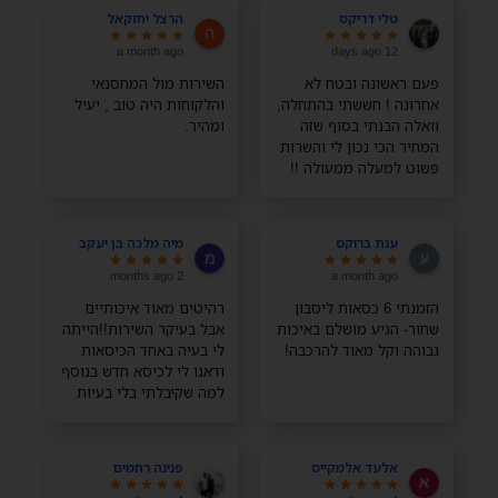
טלי דריקס
הרצל יחזקאל
a month ago
12 days ago
פעם ראשונה ובטח לא
השירות מול המחסנאי
אחרונה ! חששתי בהתחלה,
והלקוחות היה טוב , יעיל
וואלה הבנתי בסוף שזה
ומהיר.
המחיר הכי נכון לי והשרות
פשוט למעלה ממעולה !!
תודה רבה רבה
ענת ברוקס
מיה מלכה בן יעקב
2 months ago
a month ago
הזמנתי 6 כסאות ליסבון
רהיטים מאוד איכותיים
שחור- הגיע מושלם באיכות
אבל בעיקר השירות!!הייתה
גבוהה וקל מאוד להרכבה!
לי בעיה באחד הכיסאות
ודאגו לי לכיסא חדש בנוסף
למה שקיבלתי בלי בעיות
בלי כלום, השירות מדהים
ממליצה בחום!
אלעד אלמקייס
פנינה רחמים