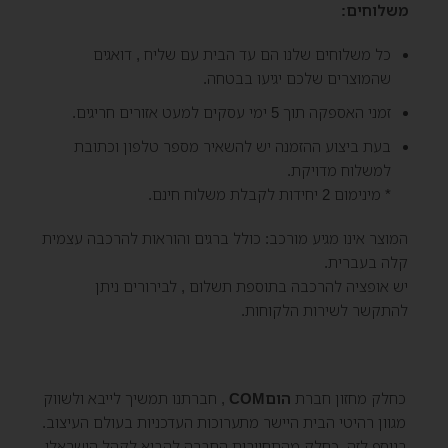
משלוחים:
כל משלוחים שלנו הם עד הבית עם שליח , דואגים
שהמוצרים שלכם יגיעו בבטחה.
זמני האספקה תוך 5 ימי עסקים למעט אזורים חריגים.
בעת ביצוע ההזמנה יש להשאיר מספר טלפון וכתובת
למשלוח מדויקת.
* מינימום 2 יחידות לקבלת משלוח חינם.
המוצר אינו מגיע מורכב: כולל ברגים והוראות להרכבה עצמית
קלה בעברית.
יש אופציה להרכבה בתוספת תשלום , לבירורים ניתן
להתקשר לשירות הלקוחות.
כחלק מחזון חברת
הוםCOM
, חברתנו תמשיך לייבא ולשווק
מגוון רהיטי הבית היישר מתערוכות העדכניות בעולם העיצוב.
בנוסף לזה, כחלק מהתחייבות החברה להביא לקהל הישראלי,