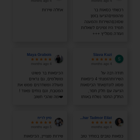
4 months ago
4 months ago
רכשתי כסאות בר
אחלה שירות
מהממיםהגיעו בזמן
שסוכםהשירות והמענה
תמיד היו זמינים לשאלות
ועזרה.ממליץ +++
Maya Grabois
Slava Kuzi
4 months ago
4 months ago
תודה רבה על
הכיסאות בר פשוט
השירותהזמנתי 4 כיסאות
מושלמים, גם נראים
מסוג לונדוןאחד הכיסאות
מעולה ומשדרגים ממש את
הגיעה עם חלק חסר,
המטבח, וגם נוחים מאוד !
החלק החסר נשלח באותו
❤️מה שהכי חשוב
היום והגיע מהרתודה רבה
מבחינתי, במיוחד עם
ילדים קטנים, זה שהבד
רחיץ והם מתנקים ממש
Zohar Tadmor Eilat
סיון לריח
בקלות
5 months ago
4 months ago
כסאות טובים במחיר טוב
שירות מצויין, הכיסאות