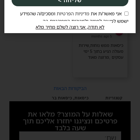
שליחה >
בחום
אני מאשר/ת את
מדיניות הפרטיות
ומסכים/ה שהמידע
ישמש למענה לפנייה ולמטרות המפורטות בה
לא תודה, אני רוצה לשלם מחיר מלא
יפעת בורגאוקר
5 months ago
כיסאות ממש נוחות,שירות
מעולה הגיע בתוך 5 ימי
עסקים ,מרוצה מאוד
הביקורות הבאות
קטגוריות
כיסאות
,
כיסאות בר
שאלות על המוצר? מלאו את
פרטיכם ונציגנו יחזרו אליכם תוך
שעה בלבד