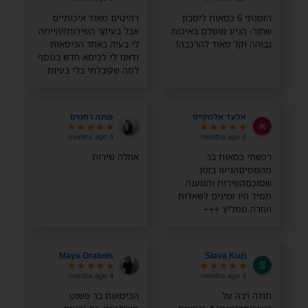
הזמנתי 6 כסאות ליסבון
רהיטים מאוד איכותיים
שחור- הגיע מושלם באיכות
אבל בעיקר השירות!!הייתה
גבוהה וקל מאוד להרכבה!
לי בעיה באחד הכיסאות
ודאגו לי לכיסא חדש בנוסף
למה שקיבלתי בלי בעיות
בלי כלום, השירות מדהים
ממליצה בחום!
אלעד אלמקייס
פנינה רחמים
4 months ago
4 months ago
רכשתי כסאות בר
אחלה שירות
מהממיםהגיעו בזמן
שסוכםהשירות והמענה
תמיד היו זמינים לשאלות
ועזרה.ממליץ +++
Maya Grabois
Slava Kuzi
4 months ago
4 months ago
תודה רבה על
הכיסאות בר פשוט