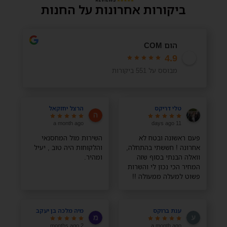
ביקורות אחרונות על החנות
הום COM
4.9
מבוסס על 551 ביקורות
טלי דריקס
הרצל יחזקאל
a month ago
11 days ago
פעם ראשונה ובטח לא
השירות מול המחסנאי
אחרונה ! חששתי בהתחלה,
והלקוחות היה טוב , יעיל
וואלה הבנתי בסוף שזה
ומהיר.
המחיר הכי נכון לי והשרות
פשוט למעלה ממעולה !!
תודה רבה רבה
ענת ברוקס
מיה מלכה בן יעקב
2 months ago
a month ago