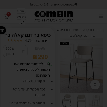
🚚משלוחים מהירים תוך 1-5 ימי עסקים!
הזמנה
0
טלפונית
פתח סרג
דף הבית
»
קטלוג מוצרים
»
כיסא
כיסא בר דגם קאלה בר
בר דגם קאלה בר
דירוג מוצר: 4.75
★
★
★
★
★
-50%
₪
599
300₪
חסכון
₪
299
13+ לקוחות הוסיפו את
המוצר לעגלה בשעה
האחרונה
מקט:
YHS019
קליק לזום
זמן אספקה:
עד 5
ימי
עסקים
מספר תשלומים:
עד 12