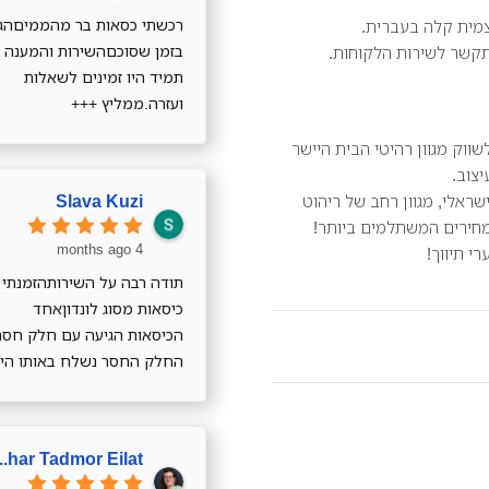
רכשתי כסאות בר מהממיםהגי
עצמית קלה בעברית.
בזמן שסוכםהשירות והמענה
תקשר לשירות הלקוחות.
תמיד היו זמינים לשאלות
ועזרה.ממליץ +++
שווק מגוון רהיטי הבית היישר
צוב.
Slava Kuzi
ראלי, מגוון רחב של ריהוט
מחירים המשתלמים ביותר!
4 months ago
י תיווך!
כיסאות מסוג לונדוןאחד
הכיסאות הגיעה עם חלק חסר
החלק החסר נשלח באותו היו
והגיע מהרתודה רבה
admor Eilat