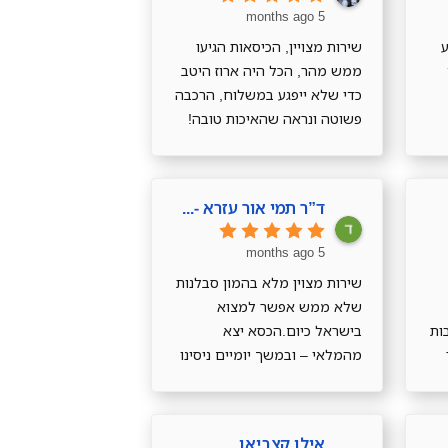
5 months ago
ע
שירות מצויין, הכיסאות הגיעו
ממש מהר, הכל היה ארוז היטב
כדי שלא ייפגע במשלוח, הרכבה
פשוטה ונראה שהאיכות טובה!
תודה רבה!
ד”ר תמי אור עזרא -המניפה
5 months ago
שירות מצוין מלא בהמון סבלנות
שלא ממש אפשר למצוא
ות
בישראל כיום.הכסא יצא
מהמלאי – ובמשך יומיים ניסינו
למצוא כסא אחר. בסוף בגלל
שנגמר במלאי הוא בא לקראתי
ועזר לי למצוא כסא בעלות
אילן קצביאן