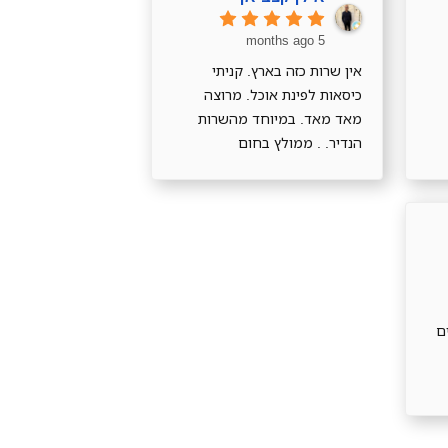
אחרת ולא חייב אותי.הכסאות
הגיעו במהירותוהם נוחים
5 months ago
ויפים!!! תודה רבה
אין שרות כזה בארץ. קניתי
כיסאות לפינת אוכל. מרוצה
מאד מאד. במיוחד מהשרות
הנדיר. . ממולץ בחום
סקים