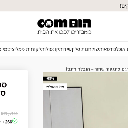
 אוכל
כורסאות
שולחנות סלון
שידות
קונסולות
לקוחות ממליצים
מי א
-68%
אזל מהמלאי
סי
₪
1,794
266+ יחידות נמכרו בשבוע האחרון