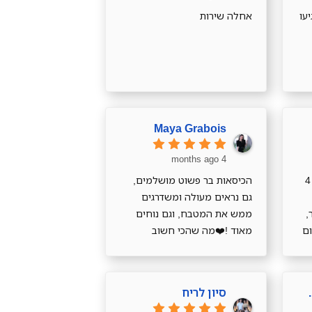
עו
אחלה שירות
Maya Grabois
4 months ago
תודה רבה על השירותהזמנתי 4
הכיסאות בר פשוט מושלמים,
גם נראים מעולה ומשדרגים
,
ממש את המטבח, וגם נוחים
ם
מאוד !❤️מה שהכי חשוב
מבחינתי, במיוחד עם ילדים
קטנים, זה שהבד רחיץ והם
מתנקים ממש בקלות
Zohar T
סיון לריח