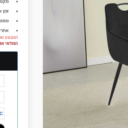
מקט:
זמן 
מספר
אחרי
המבצע מס
המלאי אז
l
2