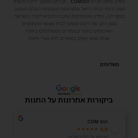
כחלק מחזון חברת
הוםCOM
, חברתנו תמשיך לייבא ולשווק
מגוון רהיטי הבית היישר מתערוכות העדכניות בעולם העיצוב.
בנוסף לזה, כחלק מהתחייבות החברה להביא לקהל הישראלי,
מגוון רחב של ריהוט מעוצב לבית שעשוי מהחומרים
האיכותיים ביותר ובמחירים המשתלמים ביותר!
אצלנו אתם קונים במחירים ללא פערי תיווך!
משלוחים
ביקורות אחרונות על החנות
הום COM
4.9
מבוסס על 551 ביקורות