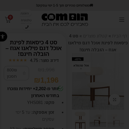
🚚משלוחים מהירים תוך 1-5 ימי עסקים!
הזמנה
0
טלפונית
פתח סרג
דף הבית
»
קטלוג מוצרים
»
סט 4
סט 4 כיסאות לפינת
כיסאות לפינת אוכל דגם מילאנו
אוכל דגם מילאנו אגוז –
אגוז – הובלה חינם!
הובלה חינם!
-40%
דירוג מוצר: 4.75
★
★
★
★
★
אזל מהמלא
₪
1,996
י
800₪
חסכון
₪
1,196
יותר מ-2,202+ יחידות נמכרו
בחודש האחרון
קליק לזום
מקט:
YHS081
זמן אספקה:
עד 5
ימי
עסקים
מספר תשלומים:
עד 12