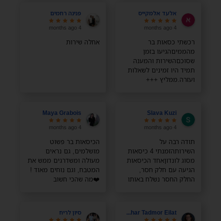
אלעד אלמקייס
פנינה רחמים
4 months ago
4 months ago
רכשתי כסאות בר
אחלה שירות
מהממיםהגיעו בזמן
שסוכםהשירות והמענה
תמיד היו זמינים לשאלות
ועזרה.ממליץ +++
Maya Grabois
Slava Kuzi
4 months ago
4 months ago
תודה רבה על
הכיסאות בר פשוט
השירותהזמנתי 4 כיסאות
מושלמים, גם נראים
מסוג לונדוןאחד הכיסאות
מעולה ומשדרגים ממש את
הגיעה עם חלק חסר,
המטבח, וגם נוחים מאוד !
החלק החסר נשלח באותו
❤️מה שהכי חשוב
היום והגיע מהרתודה רבה
מבחינתי, במיוחד עם
ילדים קטנים, זה שהבד
רחיץ והם מתנקים ממש
Zohar Tadmor Eilat
סיון לריח
בקלות