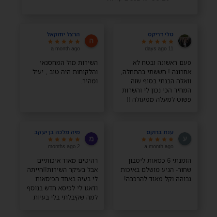
טלי דריקס
הרצל יחזקאל
a month ago
11 days ago
פעם ראשונה ובטח לא
השירות מול המחסנאי
אחרונה ! חששתי בהתחלה,
והלקוחות היה טוב , יעיל
וואלה הבנתי בסוף שזה
ומהיר.
המחיר הכי נכון לי והשרות
פשוט למעלה ממעולה !!
תודה רבה רבה
ענת ברוקס
מיה מלכה בן יעקב
2 months ago
a month ago
הזמנתי 6 כסאות ליסבון
רהיטים מאוד איכותיים
שחור- הגיע מושלם באיכות
אבל בעיקר השירות!!הייתה
גבוהה וקל מאוד להרכבה!
לי בעיה באחד הכיסאות
ודאגו לי לכיסא חדש בנוסף
למה שקיבלתי בלי בעיות
בלי כלום, השירות מדהים
ממליצה בחום!