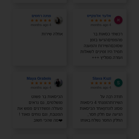
בלי כלום, השירות מדהים
ממליצה בחום!
אלעד אלמקייס
פנינה רחמים
4 months ago
4 months ago
רכשתי כסאות בר
אחלה שירות
מהממיםהגיעו בזמן
שסוכםהשירות והמענה
תמיד היו זמינים לשאלות
ועזרה.ממליץ +++
Maya Grabois
Slava Kuzi
4 months ago
4 months ago
תודה רבה על
הכיסאות בר פשוט
השירותהזמנתי 4 כיסאות
מושלמים, גם נראים
מסוג לונדוןאחד הכיסאות
מעולה ומשדרגים ממש את
הגיעה עם חלק חסר,
המטבח, וגם נוחים מאוד !
החלק החסר נשלח באותו
❤️מה שהכי חשוב
היום והגיע מהרתודה רבה
מבחינתי, במיוחד עם
ילדים קטנים, זה שהבד
רחיץ והם מתנקים ממש