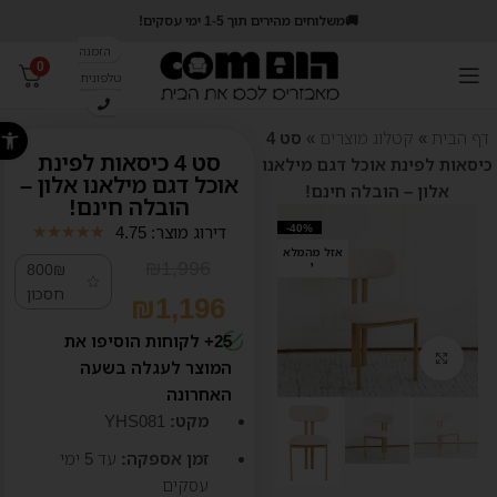
🚚משלוחים מהירים תוך 1-5 ימי עסקים!
הזמנה
0
טלפונית
פתח סרג
דף הבית
»
קטלוג מוצרים
»
סט 4
סט 4 כיסאות לפינת
כיסאות לפינת אוכל דגם מילאנו
אוכל דגם מילאנו אלון –
אלון – הובלה חינם!
הובלה חינם!
-40%
דירוג מוצר: 4.75
★
★
★
★
★
אזל מהמלא
₪
1,996
י
800₪
חסכון
₪
1,196
25+ לקוחות הוסיפו את
קליק לזום
המוצר לעגלה בשעה
האחרונה
מקט:
YHS081
זמן אספקה:
עד 5
ימי
עסקים