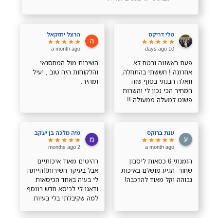
טלי דריקס
הרצל יחזקאל
a month ago
10 days ago
פעם ראשונה ובטח לא
השירות מול המחסנאי
אחרונה ! חששתי בהתחלה,
והלקוחות היה טוב , יעיל
וואלה הבנתי בסוף שזה
ומהיר.
המחיר הכי נכון לי והשרות
פשוט למעלה ממעולה !!
תודה רבה רבה
ענת ברוקס
מיה מלכה בן יעקב
2 months ago
a month ago
הזמנתי 6 כסאות ליסבון
רהיטים מאוד איכותיים
שחור- הגיע מושלם באיכות
אבל בעיקר השירות!!הייתה
גבוהה וקל מאוד להרכבה!
לי בעיה באחד הכיסאות
ודאגו לי לכיסא חדש בנוסף
למה שקיבלתי בלי בעיות
בלי כלום, השירות מדהים
ממליצה בחום!