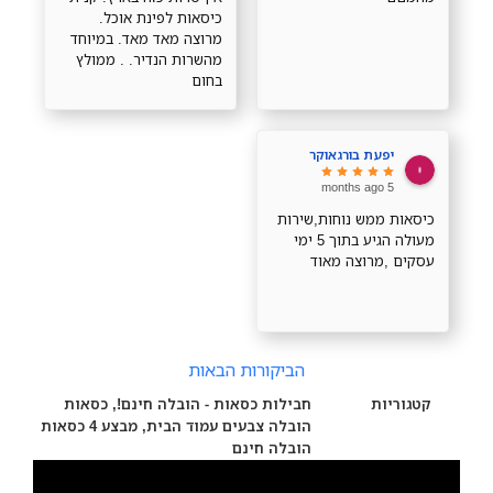
ויפים!!! תודה רבה
כיסאות לפינת אוכל.
מרוצה מאד מאד. במיוחד
מהשרות הנדיר. . ממולץ
בחום
יפעת בורגאוקר
5 months ago
כיסאות ממש נוחות,שירות
מעולה הגיע בתוך 5 ימי
עסקים ,מרוצה מאוד
הביקורות הבאות
קטגוריות
חבילות כסאות - הובלה חינם!
,
כסאות
הובלה צבעים עמוד הבית
,
מבצע 4 כסאות
הובלה חינם