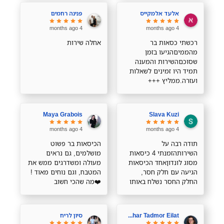
אלעד אלמקייס
פנינה רחמים
4 months ago
4 months ago
רכשתי כסאות בר
אחלה שירות
מהממיםהגיעו בזמן
שסוכםהשירות והמענה
תמיד היו זמינים לשאלות
ועזרה.ממליץ +++
Maya Grabois
Slava Kuzi
4 months ago
4 months ago
תודה רבה על
הכיסאות בר פשוט
השירותהזמנתי 4 כיסאות
מושלמים, גם נראים
מסוג לונדוןאחד הכיסאות
מעולה ומשדרגים ממש את
הגיעה עם חלק חסר,
המטבח, וגם נוחים מאוד !
החלק החסר נשלח באותו
❤️מה שהכי חשוב
היום והגיע מהרתודה רבה
מבחינתי, במיוחד עם
ילדים קטנים, זה שהבד
רחיץ והם מתנקים ממש
Zohar Tadmor Eilat
סיון לריח
בקלות