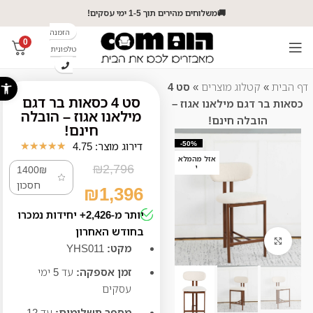
🚚משלוחים מהירים תוך 1-5 ימי עסקים!
הזמנה
0
טלפונית
פתח סרג
דף הבית
»
קטלוג מוצרים
»
סט 4
סט 4 כסאות בר דגם
כסאות בר דגם מילאנו אגוז –
מילאנו אגוז – הובלה
הובלה חינם!
חינם!
-50%
דירוג מוצר: 4.75
★
★
★
★
★
אזל מהמלא
₪
2,796
י
1400₪
חסכון
₪
1,396
יותר מ-2,426+ יחידות נמכרו
בחודש האחרון
קליק לזום
מקט:
YHS011
זמן אספקה:
עד 5
ימי
עסקים
מספר תשלומים:
עד 12