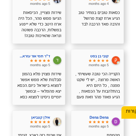
5 months ago
4 months ago
כסאות טובים במחיר טוב
שירות מצויין, הכיסאות
הגיע ארוז קצת מרושל
הגיעו ממש מהר, הכל היה
והרבה מאד הרכבה לבד
ארוז היטב כדי שלא ייפגע
במשלוח, הרכבה פשוטה
ונראה שהאיכות טובה!
תודה רבה!
קובי בן בסט
ד”ר תמי אור עזרא -המניפה
5 months ago
5 months ago
הקנייה הכי טובה שעשיתי ,
שירות מצוין מלא בהמון
האשה מרוצה , יש לי שקט
סבלנות שלא ממש אפשר
ממנה , כל היום היא
למצוא בישראל כיום.הכסא
בהתלהבות על הכסאות ,
יצא מהמלאי – ובמשך
הגיע מאוד מהר וזאת פעם
יומיים ניסינו למצוא כסא
ראשונה שקיבלתי כיסאות
אחר. בסוף בגלל שנגמר
עטופים כמו תיק של לואי
במלאי הוא בא לקראתי
ורות
ויטון , שאפו ענק
ועזר לי למצוא כסא בעלות
Dena Dena
אילן קצביאן
אחרת ולא חייב
אותי.הכסאות הגיעו
5 months ago
5 months ago
במהירותוהם נוחים
מהמםם
אין שרות כזה בארץ. קניתי