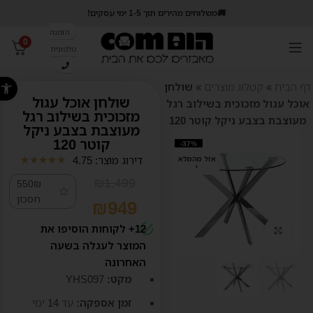
🚚משלוחים מהירים תוך 1-5 ימי עסקים!
הזמנה
0
טלפונית
פתח סרג
דף הבית
»
קטלוג מוצרים
»
שולחן
שולחן אוכל עגול
אוכל עגול מזכוכית בשילוב רגל
מזכוכית בשילוב רגל
מעוצבת בצבע ניקל קוטר 120
מעוצבת בצבע ניקל
קוטר 120
-37%
דירוג מוצר: 4.75
אזל מהמלא
★
★
★
★
★
י
₪
1,499
550₪
חסכון
₪
949
12+ לקוחות הוסיפו את
קליק לזום
המוצר לעגלה בשעה
האחרונה
מקט:
YHS097
זמן אספקה:
עד 14
ימי