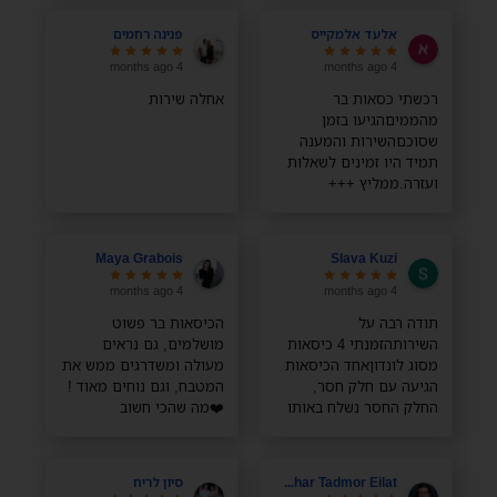
ממליצה בחום!
אלעד אלמקייס
פנינה רחמים
4 months ago
4 months ago
רכשתי כסאות בר
אחלה שירות
מהממיםהגיעו בזמן
שסוכםהשירות והמענה
תמיד היו זמינים לשאלות
ועזרה.ממליץ +++
Maya Grabois
Slava Kuzi
4 months ago
4 months ago
תודה רבה על
הכיסאות בר פשוט
השירותהזמנתי 4 כיסאות
מושלמים, גם נראים
מסוג לונדוןאחד הכיסאות
מעולה ומשדרגים ממש את
הגיעה עם חלק חסר,
המטבח, וגם נוחים מאוד !
החלק החסר נשלח באותו
❤️מה שהכי חשוב
היום והגיע מהרתודה רבה
מבחינתי, במיוחד עם
ילדים קטנים, זה שהבד
רחיץ והם מתנקים ממש
Zohar Tadmor Eilat
סיון לריח
בקלות