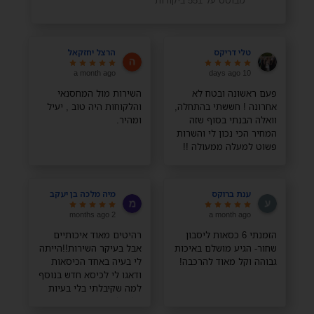
מבוסס על 551 ביקורות
טלי דריקס
הרצל יחזקאל
a month ago
10 days ago
פעם ראשונה ובטח לא
השירות מול המחסנאי
אחרונה ! חששתי בהתחלה,
והלקוחות היה טוב , יעיל
וואלה הבנתי בסוף שזה
ומהיר.
המחיר הכי נכון לי והשרות
פשוט למעלה ממעולה !!
תודה רבה רבה
ענת ברוקס
מיה מלכה בן יעקב
2 months ago
a month ago
הזמנתי 6 כסאות ליסבון
רהיטים מאוד איכותיים
שחור- הגיע מושלם באיכות
אבל בעיקר השירות!!הייתה
גבוהה וקל מאוד להרכבה!
לי בעיה באחד הכיסאות
ודאגו לי לכיסא חדש בנוסף
למה שקיבלתי בלי בעיות
בלי כלום, השירות מדהים