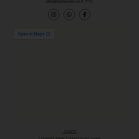
מייל:
info@homecom.co.il
כתובת:
מושב טירת יהודה ( צמוד לשוהם )