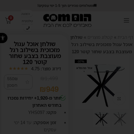
🚚משלוחים מהירים תוך 1-5 ימי עסקים!
הזמנה
0
טלפונית
פתח סרג
דף הבית
»
קטלוג מוצרים
»
שולחן
שולחן אוכל עגול
אוכל עגול מזכוכית בשילוב רגל
מזכוכית בשילוב רגל
מעוצבת בצבע שחור קוטר 120
מעוצבת בצבע שחור
קוטר 120
-37%
דירוג מוצר: 4.75
אזל מהמלא
★
★
★
★
★
י
₪
1,499
550₪
חסכון
₪
949
יותר מ-1,920+ יחידות נמכרו
קליק לזום
בחודש האחרון
מקט:
YHS097
זמן אספקה:
עד 14
ימי
עסקים