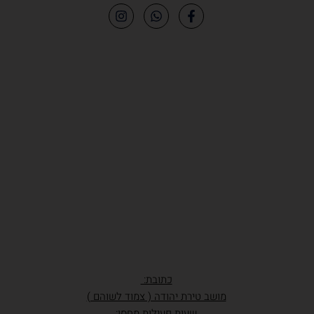
כתובת:
מושב טירת יהודה ( צמוד לשוהם )
שעות פעילות מחסן: