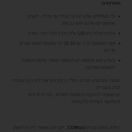
משלוחים:
כל משלוחים שלנו הם עד הבית עם שליח , דואגים
שהמוצרים שלכם יגיעו בבטחה.
עלות הובלה היא 129 ש”ח בלבד לכל רחבי הארץ.
זמני האספקה לרב הם 10-15 ימי עסקים למעט אזורים
חריגים.
בעת ביצוע ההזמנה יש להשאיר מספר טלפון וכתובת
למשלוח מדויקת.
המוצר אינו מגיע מורכב: כולל ברגים והוראות להרכבה עצמית
קלה בעברית.
יש אופציה להרכבה בתוספת תשלום , לבירורים ניתן
להתקשר לשירות הלקוחות.
כחלק מחזון חברת
הוםCOM
, חברתנו תמשיך לייבא ולשווק