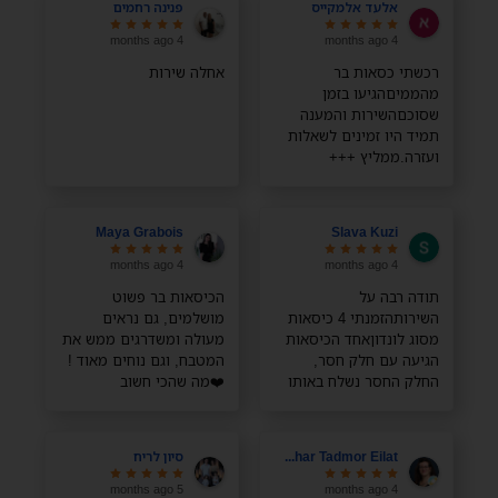
אלעד אלמקייס
פנינה רחמים
4 months ago
4 months ago
רכשתי כסאות בר
אחלה שירות
מהממיםהגיעו בזמן
שסוכםהשירות והמענה
תמיד היו זמינים לשאלות
ועזרה.ממליץ +++
Maya Grabois
Slava Kuzi
4 months ago
4 months ago
תודה רבה על
הכיסאות בר פשוט
השירותהזמנתי 4 כיסאות
מושלמים, גם נראים
מסוג לונדוןאחד הכיסאות
מעולה ומשדרגים ממש את
הגיעה עם חלק חסר,
המטבח, וגם נוחים מאוד !
החלק החסר נשלח באותו
❤️מה שהכי חשוב
היום והגיע מהרתודה רבה
מבחינתי, במיוחד עם
ילדים קטנים, זה שהבד
רחיץ והם מתנקים ממש
Zohar Tadmor Eilat
סיון לריח
בקלות
5 months ago
4 months ago