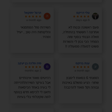
טלי דריקס
הרצל יחזקאל
a month ago
9 days ago
פעם ראשונה ובטח לא
השירות מול המחסנאי
אחרונה ! חששתי בהתחלה,
והלקוחות היה טוב , יעיל
וואלה הבנתי בסוף שזה
ומהיר.
המחיר הכי נכון לי והשרות
פשוט למעלה ממעולה !!
תודה רבה רבה
ענת ברוקס
מיה מלכה בן יעקב
2 months ago
a month ago
הזמנתי 6 כסאות ליסבון
רהיטים מאוד איכותיים
שחור- הגיע מושלם באיכות
אבל בעיקר השירות!!הייתה
גבוהה וקל מאוד להרכבה!
לי בעיה באחד הכיסאות
ודאגו לי לכיסא חדש בנוסף
למה שקיבלתי בלי בעיות
בלי כלום, השירות מדהים
ממליצה בחום!